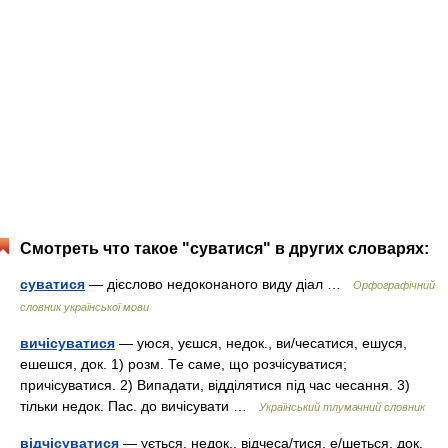
Смотреть что такое "суватися" в других словарях:
суватися
— дієслово недоконаного виду діал …
Орфографічний
словник української мови
вичісуватися
— уюся, уєшся, недок., ви/чесатися, ешуся,
ешешся, док. 1) розм. Те саме, що розчісуватися;
причісуватися. 2) Випадати, відділятися під час чесання. 3)
тільки недок. Пас. до вичісувати …
Український тлумачний словник
відчісуватися
— ується, недок., відчеса/тися, е/шеться, док.