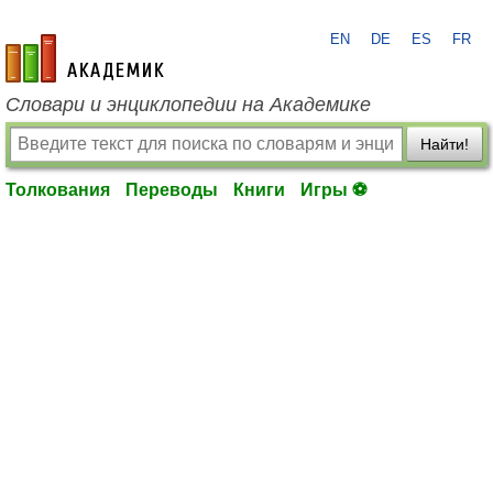
EN
DE
ES
FR
academic.ru
Словари и энциклопедии на Академике
Найти!
Толкования
Переводы
Книги
Игры ⚽