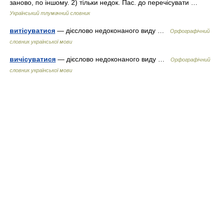
заново, по іншому. 2) тільки недок. Пас. до перечісувати …
Український тлумачний словник
витісуватися
— дієслово недоконаного виду …
Орфографічний
словник української мови
вичісуватися
— дієслово недоконаного виду …
Орфографічний
словник української мови