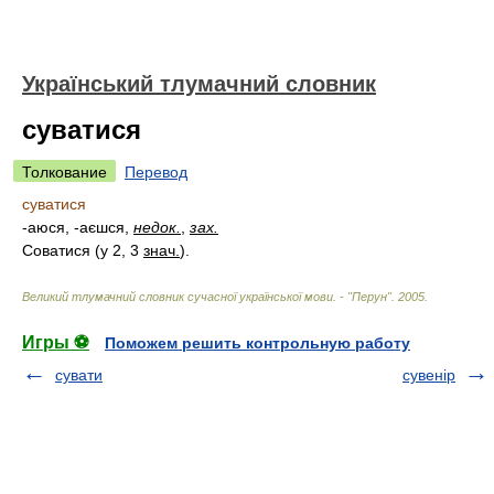
Український тлумачний словник
суватися
Толкование
Перевод
суватися
-аюся, -аєшся,
недок.
,
зах.
Соватися (у 2, 3
знач.
)
.
Великий тлумачний словник сучасної української мови. - "Перун"
.
2005
.
Игры ⚽
Поможем решить контрольную работу
сувати
сувенір