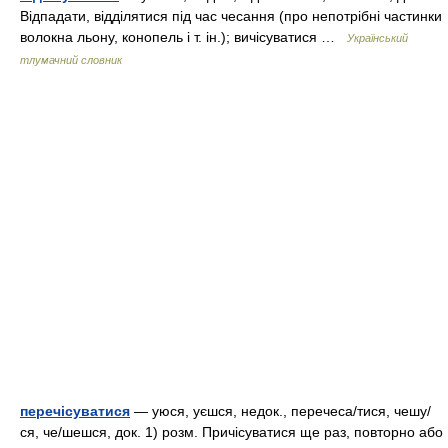
Відпадати, відділятися під час чесання (про непотрібні частинки
волокна льону, конопель і т. ін.); вичісуватися …
Український
тлумачний словник
перечісуватися
— уюся, уєшся, недок., перечеса/тися, чешу/
ся, че/шешся, док. 1) розм. Причісуватися ще раз, повторно або