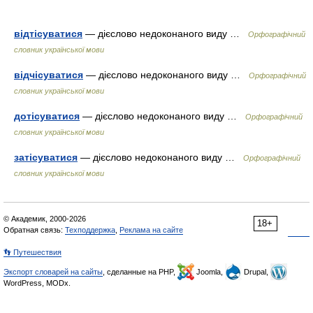
відтісуватися
— дієслово недоконаного виду …
Орфографічний
словник української мови
відчісуватися
— дієслово недоконаного виду …
Орфографічний
словник української мови
дотісуватися
— дієслово недоконаного виду …
Орфографічний
словник української мови
затісуватися
— дієслово недоконаного виду …
Орфографічний
словник української мови
© Академик, 2000-2026
18+
Обратная связь:
Техподдержка
,
Реклама на сайте
👣 Путешествия
Экспорт словарей на сайты
, сделанные на PHP,
Joomla,
Drupal,
WordPress, MODx.